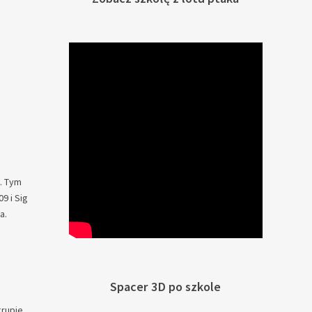
. Tym
9 i Sig
a.
Spacer 3D po szkole
grupie