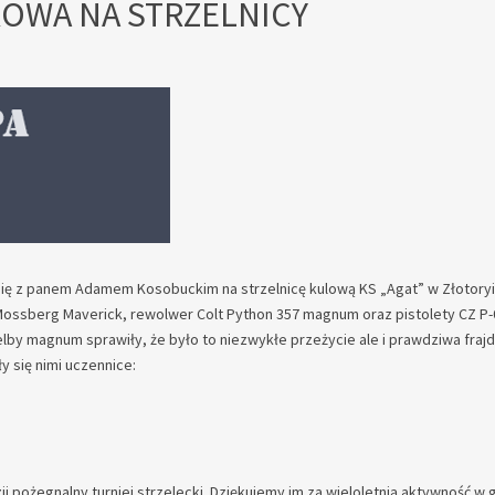
OWA NA STRZELNICY
 się z panem Adamem Kosobuckim na strzelnicę kulową KS „Agat” w Złotoryi
ssberg Maverick, rewolwer Colt Python 357 magnum oraz pistolety CZ P-0
elby magnum sprawiły, że było to niezwykłe przeżycie ale i prawdziwa frajd
y się nimi uczennice:
ji pożegnalny turniej strzelecki. Dziękujemy im za wieloletnią aktywność w 