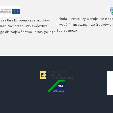
Szkoła uczestniczy w projekcie
Mode
rzez Unię Europejską ze sródków
II
współfinansowanym ze środków Unii
udżetu Samorządu Województwa
Społecznego.
ego dla Województwa Dolnośląskiego