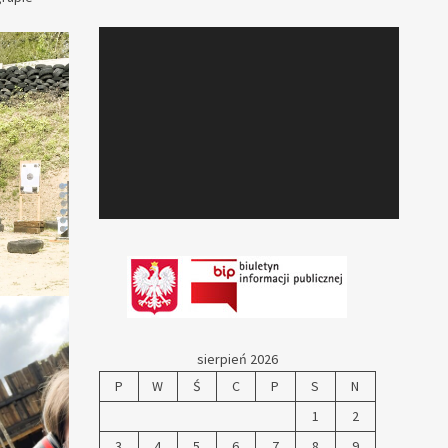
sierpień 2026
P
W
Ś
C
P
S
N
1
2
3
4
5
6
7
8
9