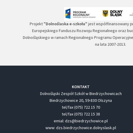
Projekt
"Dolnoślaska e-szkoła"
jest współfinansowany p
Europejskiego Funduszu Rozwoju Regionalnego oraz b
Dolnośląskiego w ramach Regionalnego Programu Operacyjn
na lata 2007-2013.
KONTAKT
Dolnośląski Zespół Szkół w Biedrzychowicach
Biedrzychowice 20, 59-830 Olszyna
tel/fax (075) 722 15 70
tel/fax (075) 722 15 38
emial: dzs@biedrzychowice.pl
www: dzs.biedrzychowice.dolnyslask.pl