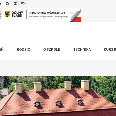
Smaller
Larger
Readable
Default
Font
Font
Font
Font
EŃ
RODZIC
O SZKOLE
TECHNIKA
KURS 