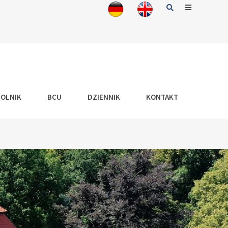
Search
Offcanvas
Sidebar
ROLNIK
BCU
DZIENNIK
KONTAKT