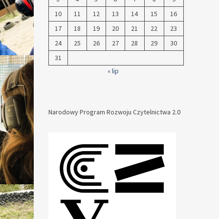
10
11
12
13
14
15
16
17
18
19
20
21
22
23
24
25
26
27
28
29
30
31
« lip
Narodowy Program Rozwoju Czytelnictwa 2.0