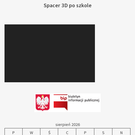
Spacer 3D po szkole
sierpień 2026
P
W
Ś
C
P
S
N