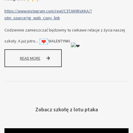
https://www.instagram.com/reel/C3TJWXRsKKA/?
utm_source=ig_web_copy_link
Codziennie zamieszczać będziemy tu ciekawe relacje z życia naszej
szkoły. A już jutro...
WALENTYNKI
ZAPRASZAMY
READ MORE
NA
SZKOLNY
INSTAGRAM
Zobacz szkołę z lotu ptaka