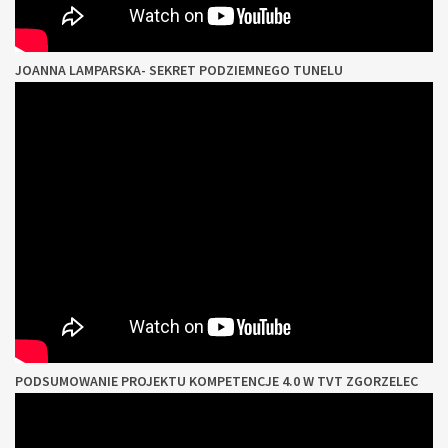
JOANNA LAMPARSKA- SEKRET PODZIEMNEGO TUNELU
PODSUMOWANIE PROJEKTU KOMPETENCJE 4.0 W TVT ZGORZELEC