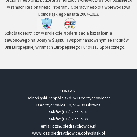
Regionalnego oraz budżetu Samorządu Województwa Dolnośląskiego
w ramach Regionalnego Programu Operacyjnego dla Województwa
Dolnośląskiego na lata 2007-2013.
Szkoła uczestniczy w projekcie
Modernizacja kształcenia
zawodowego na Dolnym Śląsku II
współfinansowanym ze środków
Unii Europejskiej w ramach Europejskiego Funduszu Społecznego.
KONTAKT
Dolnośląski Zespół Szkół w Biedrzychowicach
Biedrzychowice 20, 59-830 Olszyna
tel/fax (075) 722 15 70
tel/fax (075) 722 15 38
emial: dzs@biedrzychowice.pl
www: dzs.biedrzychowice.dolnyslask.pl