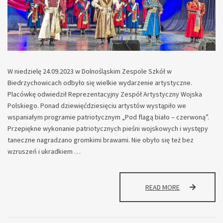
W niedzielę 24.09.2023 w Dolnośląskim Zespole Szkół w
Biedrzychowicach odbyło się wielkie wydarzenie artystyczne.
Placówkę odwiedził Reprezentacyjny Zespół
Artystyczny Wojska
Polskiego. Ponad dziewięćdziesięciu artystów wystąpiło we
wspaniałym programie patriotycznym „Pod flagą biało – czerwoną”.
Przepiękne wykonanie patriotycznych pieśni wojskowych i występy
taneczne nagradzano gromkimi brawami. Nie obyło się też bez
wzruszeń i ukradkiem …
KONCERT
READ MORE
REPREZENTAC
ZESPOŁU
ARTYSTYCZNE