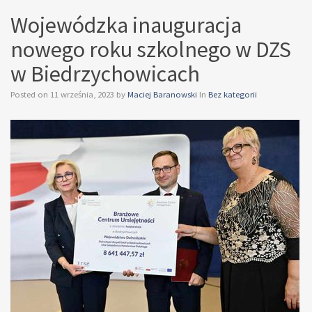
WOJSKA
Wojewódzka inauguracja
POLSKIEGO
nowego roku szkolnego w DZS
w Biedrzychowicach
Posted on
11 września, 2023
by
Maciej Baranowski
In
Bez kategorii