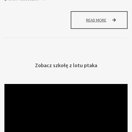
NARODOWE
READ MORE
CZYTANIE
2023
Zobacz szkołę z lotu ptaka