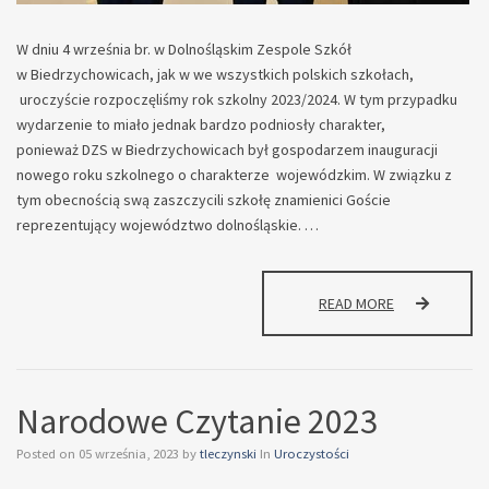
W dniu 4 września br. w Dolnośląskim Zespole Szkół
w Biedrzychowicach, jak w we wszystkich polskich szkołach,
uroczyście rozpoczęliśmy rok szkolny 2023/2024. W tym przypadku
wydarzenie to miało jednak bardzo podniosły charakter,
ponieważ DZS w Biedrzychowicach był gospodarzem inauguracji
nowego roku szkolnego o charakterze wojewódzkim. W związku z
tym obecnością swą zaszczycili szkołę znamienici Goście
reprezentujący województwo dolnośląskie. …
WOJEWÓDZKA
READ MORE
INAUGURACJA
NOWEGO
ROKU
SZKOLNEGO
Narodowe Czytanie 2023
W DZS
W BIEDRZYCH
Posted on
05 września, 2023
by
tleczynski
In
Uroczystości