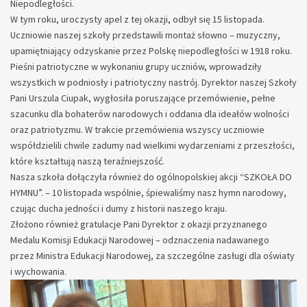
Niepodległości.
W tym roku, uroczysty apel z tej okazji, odbył się 15 listopada.
Uczniowie naszej szkoły przedstawili montaż słowno – muzyczny,
upamiętniający odzyskanie przez Polskę niepodległości w 1918 roku.
Pieśni patriotyczne w wykonaniu grupy uczniów, wprowadziły
wszystkich w podniosły i patriotyczny nastrój. Dyrektor naszej Szkoły
Pani Urszula Ciupak, wygłosiła poruszające przemówienie, pełne
szacunku dla
bohaterów narodowych i oddania dla ideałów wolności
oraz patriotyzmu. W trakcie przemówienia wszyscy uczniowie
współdzielili chwile zadumy nad wielkimi wydarzeniami z przeszłości,
które kształtują naszą teraźniejszość.
Nasza szkoła dołączyła również do ogólnopolskiej akcji “SZKOŁA DO
HYMNU”. – 10 listopada wspólnie, śpiewaliśmy nasz hymn narodowy,
czując ducha jedności i dumy z historii naszego kraju.
Złożono również gratulacje Pani Dyrektor z okazji przyznanego
Medalu Komisji Edukacji Narodowej – odznaczenia nadawanego
przez Ministra Edukacji Narodowej, za szczególne zasługi dla oświaty
i wychowania.