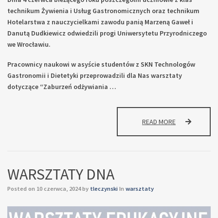
technikum Żywienia i Usług Gastronomicznych oraz technikum
Hotelarstwa z nauczycielkami zawodu panią Marzeną Gaweł i
Danutą Dudkiewicz odwiedzili progi Uniwersytetu Przyrodniczego
we Wrocławiu.
Pracownicy naukowi w asyście studentów z SKN Technologów
Gastronomii i Dietetyki przeprowadzili dla Nas warsztaty
dotyczące “Zaburzeń odżywiania …
Z
READ MORE
WIZYTĄ
NA
UNIWERSYTECI
PRZYRODNICZ
WARSZTATY DNA
WE
WROCŁAWIU
Posted on
10 czerwca, 2024
by
tleczynski
In
warsztaty