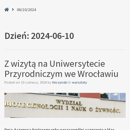
Home
06/10/2024
Dzień:
2024-06-10
Z wizytą na Uniwersytecie
Przyrodniczym we Wrocławiu
Posted on
10 czerwca, 2024
by
tleczynski
In
warsztaty
Dnia 4 czerwca bieżącego roku poszczególni uczniowie z klas