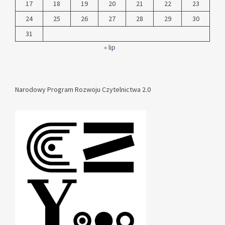
17
18
19
20
21
22
23
24
25
26
27
28
29
30
31
« lip
Narodowy Program Rozwoju Czytelnictwa 2.0