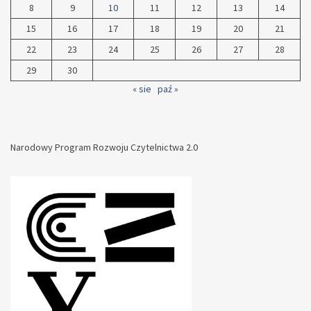
8
9
10
11
12
13
14
15
16
17
18
19
20
21
22
23
24
25
26
27
28
29
30
« sie
paź »
Narodowy Program Rozwoju Czytelnictwa 2.0