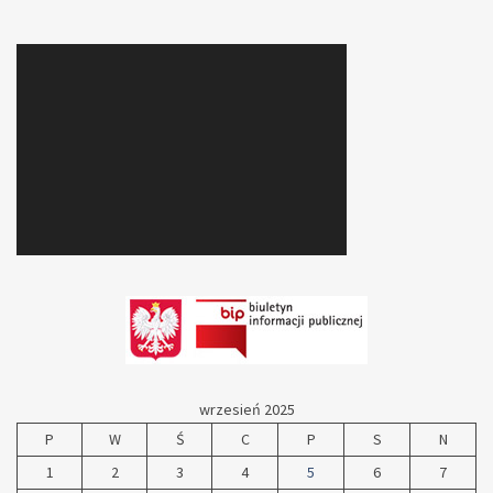
wrzesień 2025
P
W
Ś
C
P
S
N
1
2
3
4
5
6
7