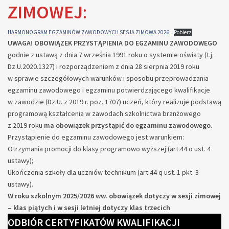
ZIMOWEJ
:
HARMONOGRAM EGZAMINÓW ZAWODOWYCH SESJA ZIMOWA 2026
Pobierz
UWAGA! OBOWIĄZEK PRZYSTĄPIENIA DO EGZAMINU ZAWODOWEGO
godnie z ustawą z dnia 7 września 1991 roku o systemie oświaty (t.j.
Dz.U.2020.1327) i rozporządzeniem z dnia 28 sierpnia 2019 roku
w sprawie szczegółowych warunków i sposobu przeprowadzania
egzaminu zawodowego i egzaminu potwierdzającego kwalifikacje
w zawodzie (Dz.U. z 2019 r. poz. 1707) uczeń, który realizuje podstawą
programową kształcenia w zawodach szkolnictwa branżowego
z 2019 roku
ma obowiązek przystąpić do egzaminu zawodowego
.
Przystąpienie do egzaminu zawodowego jest warunkiem:
Otrzymania promocji do klasy programowo wyższej (art.44 o ust. 4
ustawy);
Ukończenia szkoły dla uczniów technikum (art.44 q ust. 1 pkt. 3
ustawy).
W roku szkolnym 2025/2026 ww. obowiązek dotyczy w sesji zimowej
– klas piątych i w sesji letniej dotyczy klas trzecich
ODBIÓR CERTYFIKATÓW KWALIFIKACJI