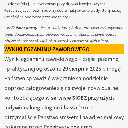
do dezynfekcji umieszczonym przy drzwiach wejściowych;
Każdy zdający może mieć przy sobie małą butelkę wody którą należy
umieścić na podłodze przy nodze stołu.
* Kalkulator prosty
– jest to kalkulator, który umożliwia wykonywanie
tylko dodawania, odejmowania, mnożenia, dzielenia, ewentualnie
obliczanie procentów lub pierwiastków kwadratowych z liczb.
WYNIKI EGZAMINU ZAWODOWEGO
Wyniki egzaminu zawodowego – części pisemnej
i praktycznej ogłoszone
29 sierpnia 2025
r.
mogą
Państwo sprawdzić wyłącznie samodzielnie
poprzez zalogowanie się na swoje indywidualne
konto zdającego
w serwisie SIOEZ przy użyciu
indywidualnego loginu i hasła
(które
otrzymaliście Państwo sms-em i na adres mailowy
wskazane przez Państwa w deklaracji