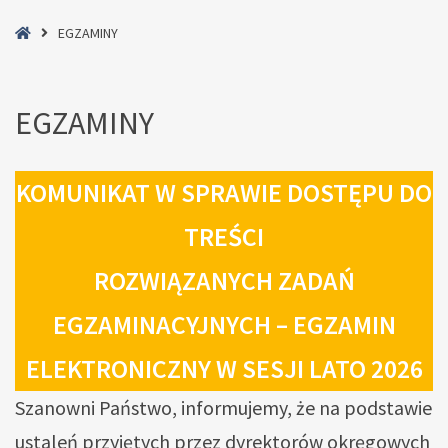
Home
EGZAMINY
EGZAMINY
KOMUNIKAT W SPRAWIE DOSTĘPU DO
TREŚCI
ROZWIĄZANYCH ZADAŃ
EGZAMINACYJNYCH – EGZAMIN
ELEKTRONICZNY W SESJI LATO 2026
Szanowni Państwo, informujemy, że na podstawie
ustaleń przyjętych przez dyrektorów okręgowych